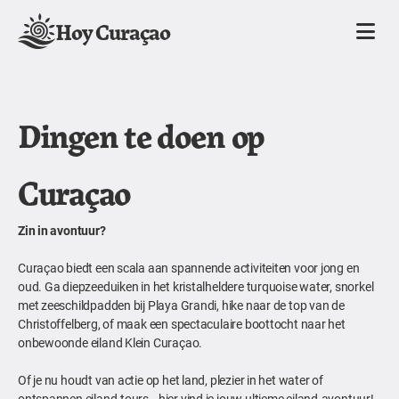
Hoy Curaçao
Dingen te doen op
Curaçao
Zin in avontuur?
Curaçao biedt een scala aan spannende activiteiten voor jong en
oud. Ga diepzeeduiken in het kristalheldere turquoise water, snorkel
met zeeschildpadden bij Playa Grandi, hike naar de top van de
Christoffelberg, of maak een spectaculaire boottocht naar het
onbewoonde eiland Klein Curaçao.
Of je nu houdt van actie op het land, plezier in het water of
ontspannen eiland-tours—hier vind je jouw ultieme eiland-avontuur!