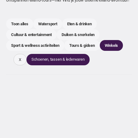
Toon alles
Watersport
Eten & drinken
Cultuur & entertainment
Duiken & snorkelen
Sport & wellness activiteiten
Tours & gidsen
Winkels
Schoenen, tassen & lederwaren
X