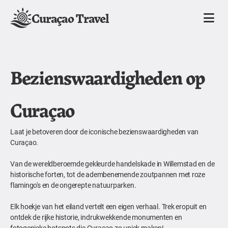
Curaçao Travel
Bezienswaardigheden op
Curaçao
Laat je betoveren door de iconische bezienswaardigheden van
Curaçao.
Van de wereldberoemde gekleurde handelskade in Willemstad en de
historische forten, tot de adembenemende zoutpannen met roze
flamingo's en de ongerepte natuurparken.
Elk hoekje van het eiland vertelt een eigen verhaal. Trek eropuit en
ontdek de rijke historie, indrukwekkende monumenten en
fotogenieke hotspots die Curaçao zo uniek maken!