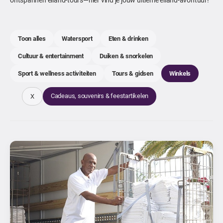
Toon alles
Watersport
Eten & drinken
Cultuur & entertainment
Duiken & snorkelen
Sport & wellness activiteiten
Tours & gidsen
Winkels
Cadeaus, souvenirs & feestartikelen
X