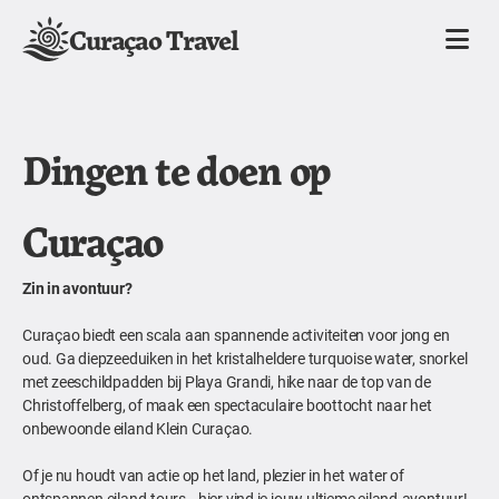
Curaçao Travel
Dingen te doen op
Curaçao
Zin in avontuur?
Curaçao biedt een scala aan spannende activiteiten voor jong en
oud. Ga diepzeeduiken in het kristalheldere turquoise water, snorkel
met zeeschildpadden bij Playa Grandi, hike naar de top van de
Christoffelberg, of maak een spectaculaire boottocht naar het
onbewoonde eiland Klein Curaçao.
Of je nu houdt van actie op het land, plezier in het water of
ontspannen eiland-tours—hier vind je jouw ultieme eiland-avontuur!