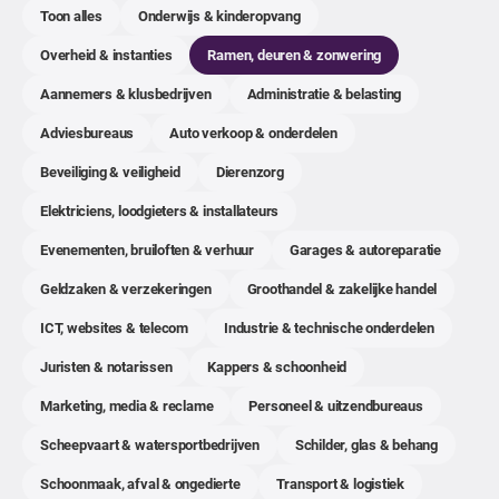
Toon alles
Onderwijs & kinderopvang
Overheid & instanties
Ramen, deuren & zonwering
Aannemers & klusbedrijven
Administratie & belasting
Adviesbureaus
Auto verkoop & onderdelen
Beveiliging & veiligheid
Dierenzorg
Elektriciens, loodgieters & installateurs
Evenementen, bruiloften & verhuur
Garages & autoreparatie
Geldzaken & verzekeringen
Groothandel & zakelijke handel
ICT, websites & telecom
Industrie & technische onderdelen
Juristen & notarissen
Kappers & schoonheid
Marketing, media & reclame
Personeel & uitzendbureaus
Scheepvaart & watersportbedrijven
Schilder, glas & behang
Schoonmaak, afval & ongedierte
Transport & logistiek