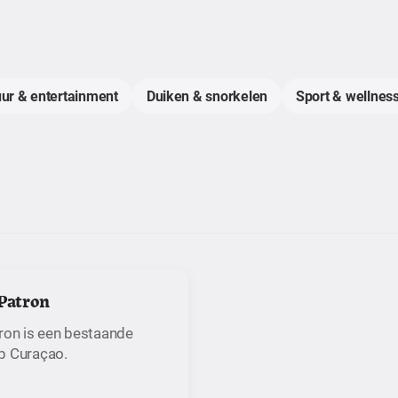
uur & entertainment
Duiken & snorkelen
Sport & wellness
 Patron
tron is een bestaande
p Curaçao.