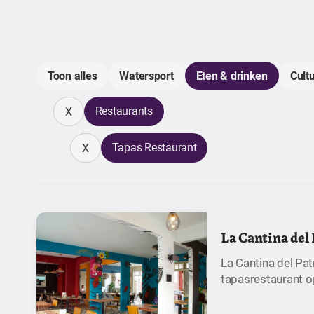
Toon alles
Watersport
Eten & drinken
Cult
Restaurants
X
Tapas Restaurant
X
La Cantina del
La Cantina del Pa
tapasrestaurant o