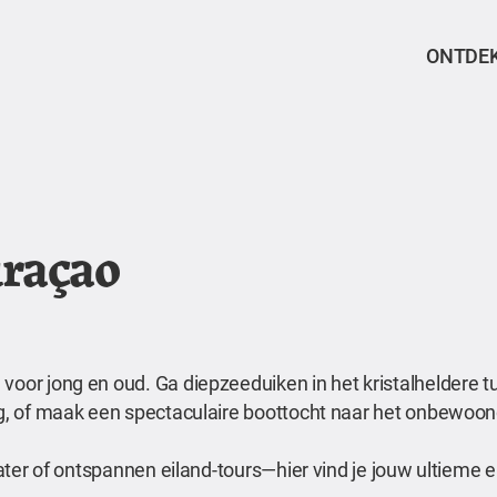
ONTDE
uraçao
voor jong en oud. Ga diepzeeduiken in het kristalheldere t
erg, of maak een spectaculaire boottocht naar het onbewoon
 water of ontspannen eiland-tours—hier vind je jouw ultieme 