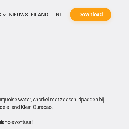
K
NIEUWS
EILAND
NL
Download
urquoise water, snorkel met zeeschildpadden bij
de eiland Klein Curaçao.
eiland-avontuur!