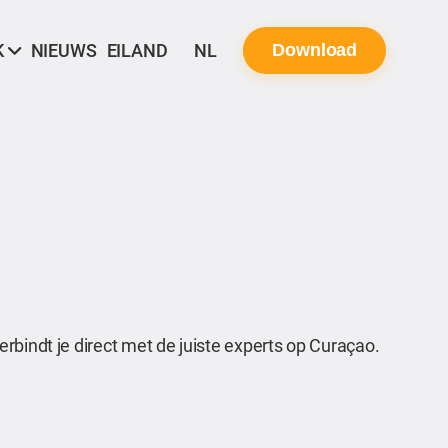
K
NIEUWS
EILAND
NL
Download
rbindt je direct met de juiste experts op Curaçao.