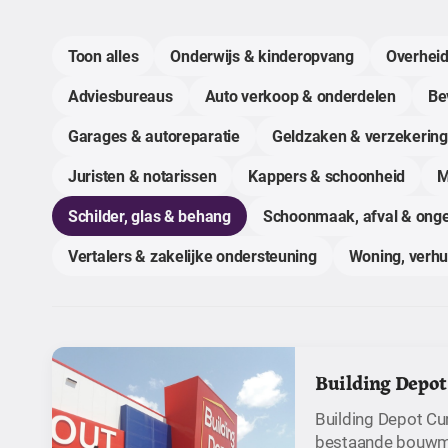
Toon alles
Onderwijs & kinderopvang
Overheid
Adviesbureaus
Auto verkoop & onderdelen
Bev
Garages & autoreparatie
Geldzaken & verzekerin
Juristen & notarissen
Kappers & schoonheid
M
Schilder, glas & behang
Schoonmaak, afval & onge
Vertalers & zakelijke ondersteuning
Woning, verh
Building Depot
Building Depot Cur
bestaande bouwm