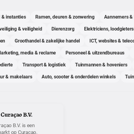
 & instanties
Ramen, deuren & zonwering
Aannemers & 
eiliging & veiligheid
Dierenzorg
Elektriciens, loodgieters
gen
Groothandel & zakelijke handel
ICT, websites & tele
arketing, media & reclame
Personeel & uitzendbureaus
dierte
Transport & logistiek
Tuinmannen & hoveniers
uur & makelaars
Auto, scooter & onderdelen winkels
Tuin
 Curaçao B.V.
açao B.V. is een
arkt op Curaçao.