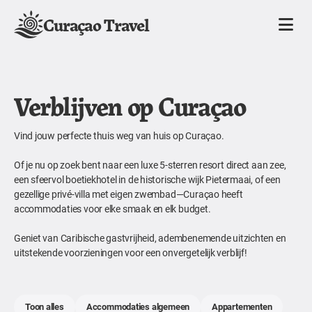
Curaçao Travel
Verblijven op Curaçao
Vind jouw perfecte thuis weg van huis op Curaçao.
Of je nu op zoek bent naar een luxe 5-sterren resort direct aan zee,
een sfeervol boetiekhotel in de historische wijk Pietermaai, of een
gezellige privé-villa met eigen zwembad—Curaçao heeft
accommodaties voor elke smaak en elk budget.
Geniet van Caribische gastvrijheid, adembenemende uitzichten en
uitstekende voorzieningen voor een onvergetelijk verblijf!
Toon alles
Accommodaties algemeen
Appartementen