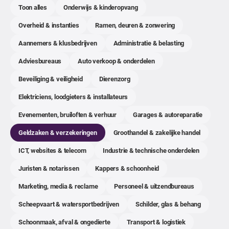
Toon alles
Onderwijs & kinderopvang
Overheid & instanties
Ramen, deuren & zonwering
Aannemers & klusbedrijven
Administratie & belasting
Adviesbureaus
Auto verkoop & onderdelen
Beveiliging & veiligheid
Dierenzorg
Elektriciens, loodgieters & installateurs
Evenementen, bruiloften & verhuur
Garages & autoreparatie
Geldzaken & verzekeringen
Groothandel & zakelijke handel
ICT, websites & telecom
Industrie & technische onderdelen
Juristen & notarissen
Kappers & schoonheid
Marketing, media & reclame
Personeel & uitzendbureaus
Scheepvaart & watersportbedrijven
Schilder, glas & behang
Schoonmaak, afval & ongedierte
Transport & logistiek