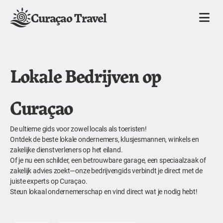
Curaçao Travel
Lokale Bedrijven op
Curaçao
De ultieme gids voor zowel locals als toeristen!
Ontdek de beste lokale ondernemers, klusjesmannen, winkels en
zakelijke dienstverleners op het eiland.
Of je nu een schilder, een betrouwbare garage, een speciaalzaak of
zakelijk advies zoekt—onze bedrijvengids verbindt je direct met de
juiste experts op Curaçao.
Steun lokaal ondernemerschap en vind direct wat je nodig hebt!