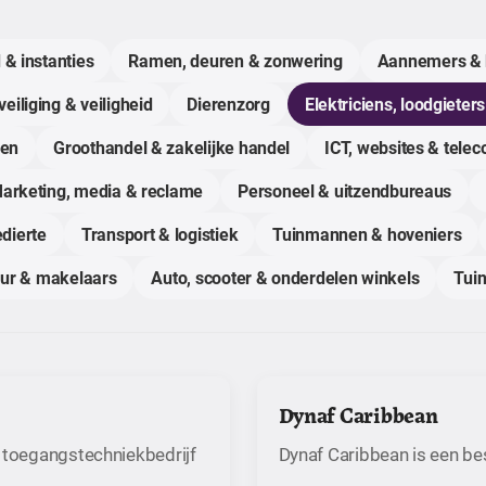
 & instanties
Ramen, deuren & zonwering
Aannemers & 
eiliging & veiligheid
Dierenzorg
Elektriciens, loodgieters
gen
Groothandel & zakelijke handel
ICT, websites & tele
arketing, media & reclame
Personeel & uitzendbureaus
dierte
Transport & logistiek
Tuinmannen & hoveniers
uur & makelaars
Auto, scooter & onderdelen winkels
Tuin
Dynaf Caribbean
 toegangstechniekbedrijf
Dynaf Caribbean is een be