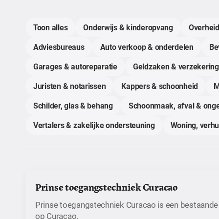
Toon alles
Onderwijs & kinderopvang
Overheid
Adviesbureaus
Auto verkoop & onderdelen
Bev
Garages & autoreparatie
Geldzaken & verzekerin
Juristen & notarissen
Kappers & schoonheid
M
Schilder, glas & behang
Schoonmaak, afval & onge
Vertalers & zakelijke ondersteuning
Woning, verh
Prinse toegangstechniek Curacao
Prinse toegangstechniek Curacao is een bestaande
op Curaçao.