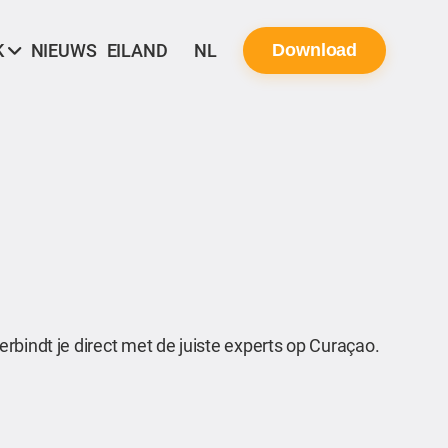
K
NIEUWS
EILAND
NL
Download
rbindt je direct met de juiste experts op Curaçao.