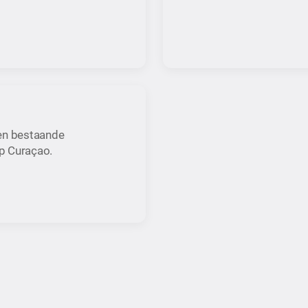
en bestaande
op Curaçao.