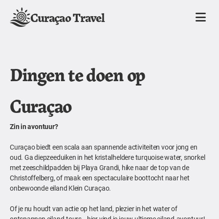
Curaçao Travel
Dingen te doen op
Curaçao
Zin in avontuur?
Curaçao biedt een scala aan spannende activiteiten voor jong en
oud. Ga diepzeeduiken in het kristalheldere turquoise water, snorkel
met zeeschildpadden bij Playa Grandi, hike naar de top van de
Christoffelberg, of maak een spectaculaire boottocht naar het
onbewoonde eiland Klein Curaçao.
Of je nu houdt van actie op het land, plezier in het water of
ontspannen eiland-tours—hier vind je jouw ultieme eiland-avontuur!