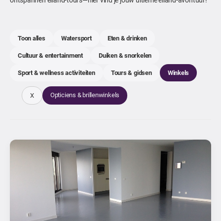
Toon alles
Watersport
Eten & drinken
Cultuur & entertainment
Duiken & snorkelen
Sport & wellness activiteiten
Tours & gidsen
Winkels
Opticiens & brillenwinkels
X