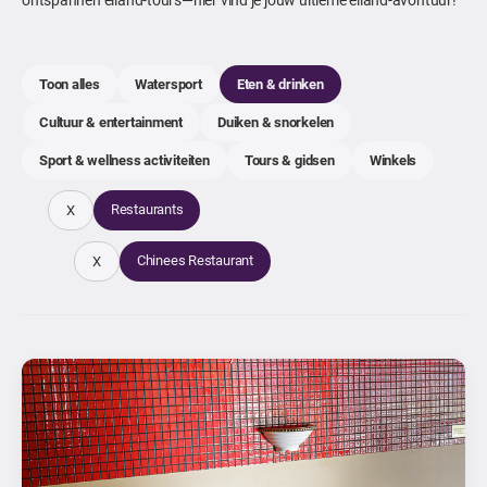
Toon alles
Watersport
Eten & drinken
Cultuur & entertainment
Duiken & snorkelen
Sport & wellness activiteiten
Tours & gidsen
Winkels
Restaurants
X
Chinees Restaurant
X