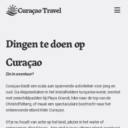
Curaçao Travel
Dingen te doen op
Curaçao
Zin in avontuur?
Curaçao biedt een scala aan spannende activiteiten voor jong en
oud. Ga diepzeeduiken in het kristalheldere turquoise water, snorkel
met zeeschildpadden bij Playa Grandi, hike naar de top van de
Christoffelberg, of maak een spectaculaire boottocht naar het
onbewoonde eiland Klein Curaçao.
Of je nu houdt van actie op het land, plezier in het water of
ontspannen eiland-tours—hier vind je jouw ultieme eiland-avontuur!