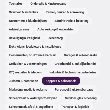
Toon alles
Onderwijs & kinderopvang
Overheid & instanties
Ramen, deuren & zonwering
Aannemers & klusbedrijven
Administratie & belasting
Adviesbureaus
Auto verkoop & onderdelen
Beveiliging & veiligheid
Dierenzorg
Elektriciens, loodgieters & installateurs
Evenementen, bruiloften & verhuur
Garages & autoreparatie
Geldzaken & verzekeringen
Groothandel & zakelijke handel
ICT, websites & telecom
Industrie & technische onderdelen
Juristen & notarissen
Kappers & schoonheid
Marketing, media & reclame
Personeel & uitzendbureaus
Scheepvaart & watersportbedrijven
Schilder, glas & behang
Schoonmaak, afval & ongedierte
Transport & logistiek