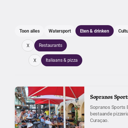
Toon alles
Watersport
Eten & drinken
Cult
Restaurants
X
Italiaans & pizza
X
Sopranos Sport
Sopranos Sports B
bestaande pizzeri
Curaçao.