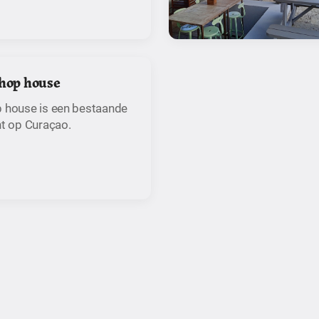
Chop house
p house is een bestaande
nt op Curaçao.