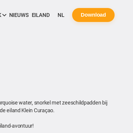
K
NIEUWS
EILAND
NL
Download
urquoise water, snorkel met zeeschildpadden bij
de eiland Klein Curaçao.
eiland-avontuur!