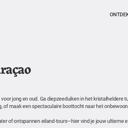
ONTDE
uraçao
voor jong en oud. Ga diepzeeduiken in het kristalheldere t
erg, of maak een spectaculaire boottocht naar het onbewoon
 water of ontspannen eiland-tours—hier vind je jouw ultieme 