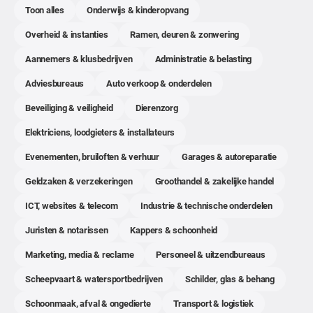
Toon alles
Onderwijs & kinderopvang
Overheid & instanties
Ramen, deuren & zonwering
Aannemers & klusbedrijven
Administratie & belasting
Adviesbureaus
Auto verkoop & onderdelen
Beveiliging & veiligheid
Dierenzorg
Elektriciens, loodgieters & installateurs
Evenementen, bruiloften & verhuur
Garages & autoreparatie
Geldzaken & verzekeringen
Groothandel & zakelijke handel
ICT, websites & telecom
Industrie & technische onderdelen
Juristen & notarissen
Kappers & schoonheid
Marketing, media & reclame
Personeel & uitzendbureaus
Scheepvaart & watersportbedrijven
Schilder, glas & behang
Schoonmaak, afval & ongedierte
Transport & logistiek