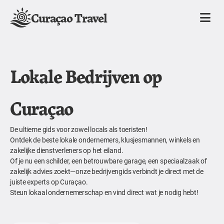
Curaçao Travel
Lokale Bedrijven op
Curaçao
De ultieme gids voor zowel locals als toeristen!
Ontdek de beste lokale ondernemers, klusjesmannen, winkels en
zakelijke dienstverleners op het eiland.
Of je nu een schilder, een betrouwbare garage, een speciaalzaak of
zakelijk advies zoekt—onze bedrijvengids verbindt je direct met de
juiste experts op Curaçao.
Steun lokaal ondernemerschap en vind direct wat je nodig hebt!