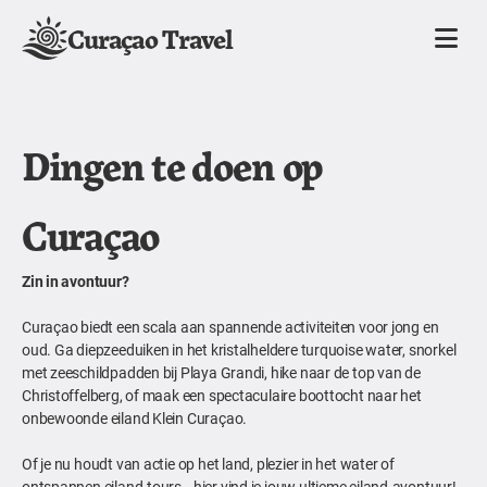
Curaçao Travel
Dingen te doen op
Curaçao
Zin in avontuur?
Curaçao biedt een scala aan spannende activiteiten voor jong en
oud. Ga diepzeeduiken in het kristalheldere turquoise water, snorkel
met zeeschildpadden bij Playa Grandi, hike naar de top van de
Christoffelberg, of maak een spectaculaire boottocht naar het
onbewoonde eiland Klein Curaçao.
Of je nu houdt van actie op het land, plezier in het water of
ontspannen eiland-tours—hier vind je jouw ultieme eiland-avontuur!