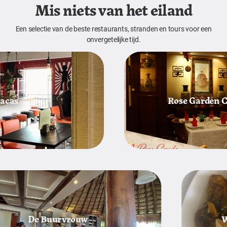
Mis niets van het eiland
Een selectie van de beste restaurants, stranden en tours voor een
onvergetelijke tijd.
s
Rose Garden Chine
De Buurvrouw
Warung